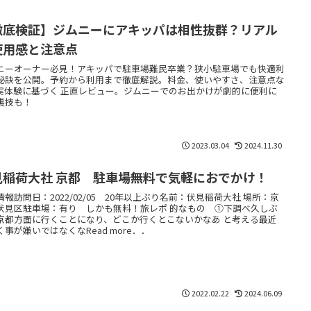
徹底検証】ジムニーにアキッパは相性抜群？リアル
使用感と注意点
ニーオーナー必見！アキッパで駐車場難民卒業？狭小駐車場でも快適利
秘訣を公開。予約から利用まで徹底解説。料金、使いやすさ、注意点な
実体験に基づく 正直レビュー。ジムニーでのお出かけが劇的に便利に
裏技も！
2023.03.04
2024.11.30
見稲荷大社 京都 駐車場無料で気軽におでかけ！
情報訪問日：2022/02/05 20年以上ぶり名前：伏見稲荷大社 場所：京
伏見区駐車場：有り しかも無料！旅レポ 的なもの ①下調べ久しぶ
京都方面に行くことになり、どこか行くとこないかなあ と考える最近
く事が嫌いではなくなRead more．．
2022.02.22
2024.06.09