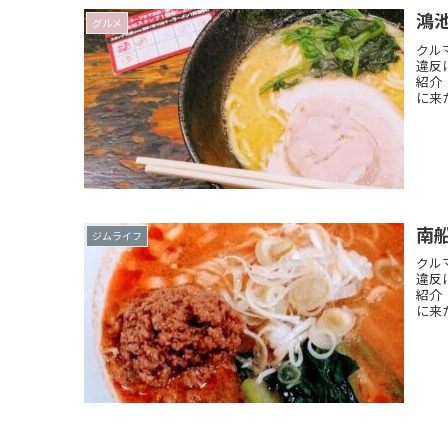
鴻
グルメ
クル
違反
紹介
に来
南
ジムライフ
クル
違反
紹介
に来