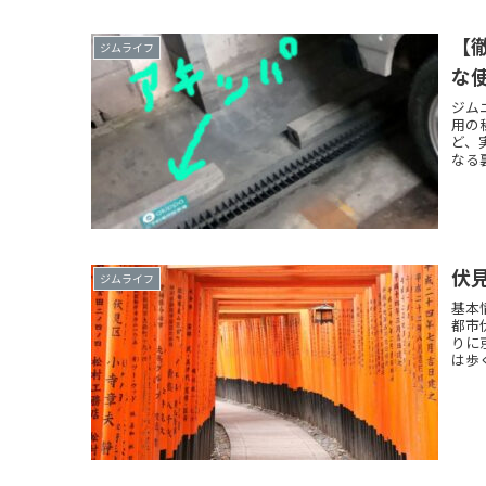
【
ジムライフ
な
ジム
用の
ど、
なる
伏
ジムライフ
基本
都市
りに
は歩