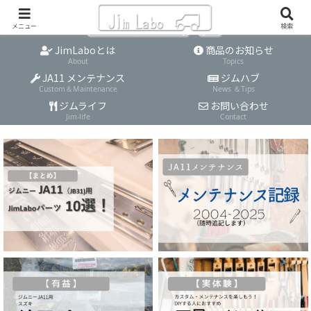
メニュー
検索
JimLaboとは
商品のお知らせ
About
Topics
JA11 メンテナンス
ジムハブ
Custom＆Maintenance
News ＆Tips
ジムライフ
お問い合わせ
Jim-life
Contact