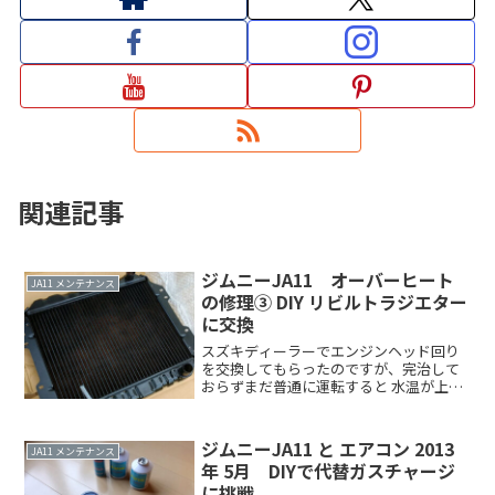
関連記事
ジムニーJA11 オーバーヒート
JA11 メンテナンス
の修理③ DIY リビルトラジエター
に交換
スズキディーラーでエンジンヘッド回り
を交換してもらったのですが、完治して
おらずまだ普通に運転すると 水温が上が
り気味という状態です。 スズキで相談
していた順序では 次はラジエターが怪し
い ということで ラジエター選びから交換
ジムニーJA11 と エアコン 2013
JA11 メンテナンス
までしていきますRead more．．
年 5月 DIYで代替ガスチャージ
に挑戦