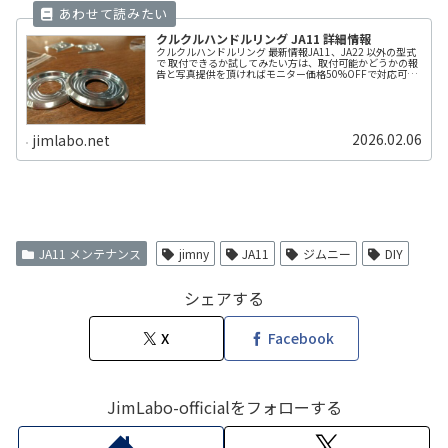
クルクルハンドルリング JA11 詳細情報
クルクルハンドルリング 最新情報JA11、JA22 以外の型式
で 取付できるか試してみたい方は、取付可能かどうかの報
告と写真提供を頂ければモニター価格50%OFFで対応可
能。（取付不可で不要とのことなら返品、返金対応も可能
です）在庫有り、継Read more．．
2026.02.06
jimlabo.net
JA11 メンテナンス
jimny
JA11
ジムニー
DIY
シェアする
X
Facebook
JimLabo-officialをフォローする