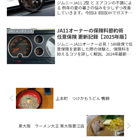
ジムニーJA11 2型 と エアコンの不調によ
る 例年の夏の暑さの悩みを少しずつ改善
していきます。今回は 前回DIYでガスチャ
ージ後、約3か月経ちましたので点検で
す \ 前回 2013年5/26の記事はこちら
/JA11 DIYガスチャージRead more．．
JA11オーナーの保険料節約術
JA11 メンテナンス
任意保険 更新記録【2025年版】
ジムニーJA11オーナー必見！SBI損保で任
意保険を更新した際の体験と、保険料を
抑えるコツを詳しく解説。2024年最新の
情報と、オドメーター値の確認方法、契
約内容の見直しポイントなど、実践的な
節約術を公開します。
上本町 つけかもうどん 鴨錦
東大阪 ラーメン大王 東大阪菱江店