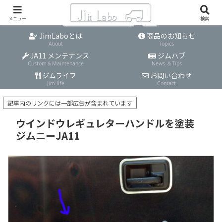
メニュー
検索
JimLaboとは
商品のお知らせ
About
Topics
JA11 メンテナンス
ジムハブ
Custom＆Maintenance
News ＆Tips
ジムライフ
お問い合わせ
Jim-life
Contact
記事内のリンクには一部広告が含まれています
ウインドウレギュレターハンドルを塗装
ジムニーJA11