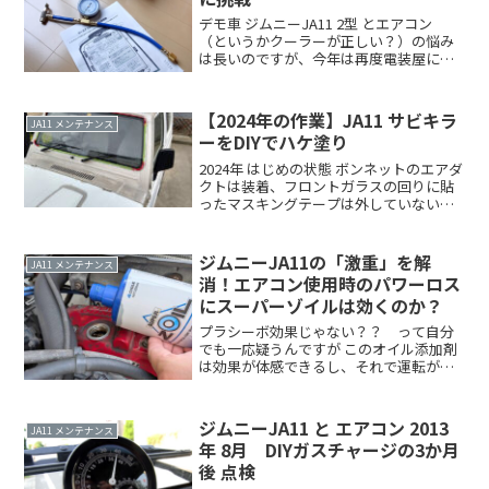
デモ車 ジムニーJA11 2型 とエアコン
（というかクーラーが正しい？）の悩み
は長いのですが、今年は再度電装屋に相
談と思っていたところ 急な用事なんかも
あり行けずじまい。（電装屋は、平日と
土曜日しか営業していないこと）ネット
【2024年の作業】JA11 サビキラ
JA11 メンテナンス
で色々調べて、Read more．．
ーをDIYでハケ塗り
2024年 はじめの状態 ボンネットのエアダ
クトは装着、フロントガラスの回りに貼
ったマスキングテープは外していないと
いう‥中途半端な状態 JA11 サビキラ
ーをDIYでハケ塗り これまでの経緯これで
サビキラーが劣化してそう・・モチベー
ジムニーJA11の「激重」を解
JA11 メンテナンス
シRead more．．
消！エアコン使用時のパワーロス
にスーパーゾイルは効くのか？
プラシーボ効果じゃない？？ って自分
でも一応疑うんですが このオイル添加剤
は効果が体感できるし、それで運転が楽
しくなるし 満足度も高いので、気のせい
だとしても・・ それでもいいです(笑)
リピートしてまた買います！！スーパー
ジムニーJA11 と エアコン 2013
JA11 メンテナンス
ゾイルのことを Read more．．
年 8月 DIYガスチャージの3か月
後 点検