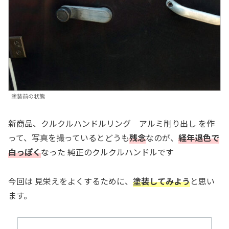
塗装前の状態
新商品、クルクルハンドルリング アルミ削り出し を作
って、写真を撮っているとどうも
残念
なのが、
経年退色で
白っぽく
なった 純正のクルクルハンドルです
今回は 見栄えをよくするために、
塗装してみよう
と思い
ます。