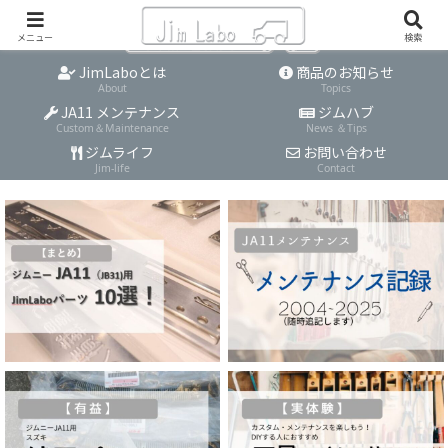
メニュー
検索
JimLaboとは
商品のお知らせ
About
Topics
JA11 メンテナンス
ジムハブ
Custom＆Maintenance
News ＆Tips
ジムライフ
お問い合わせ
Jim-life
Contact