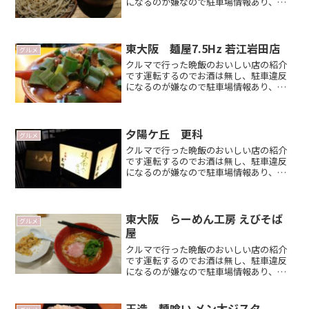
になるのが嫌なので駐車場情報あり、平
日夜が多いです 大阪周辺、コスパの良
い店を目指して？ がポイントジムニー
などで大阪に遊びに来た時のお店選びの
候補のひとつになれば嬉しRead
東大阪 麺屋7.5Hz 若江岩田店
グルメ
more．．
クルマで行った晩飯のおいしい店の紹介
です運転するのでお酒は無し、駐車違反
になるのが嫌なので駐車場情報あり、平
日夜が多いです 大阪周辺、コスパの良
い店を目指して？ がポイントジムニー
で 大阪に遊びに来た時のお店選びの候補
のひとつになれば嬉しいRead more．．
夕陽ケ丘 更科
グルメ
クルマで行った晩飯のおいしい店の紹介
です運転するのでお酒は無し、駐車違反
になるのが嫌なので駐車場情報あり、平
日夜が多いです 大阪周辺、コスパの良
い店を目指して？ がポイントジムニー
などで大阪に遊びに来た時のお店選びの
候補のひとつになれば嬉しRead
東大阪 らーめん工房 えびそば
グルメ
more．．
屋
クルマで行った晩飯のおいしい店の紹介
です運転するのでお酒は無し、駐車違反
になるのが嫌なので駐車場情報あり、平
日夜が多いです 大阪周辺、コスパの良
い店を目指して？ がポイントジムニー
などで大阪に遊びに来た時のお店選びの
玉造 麺喰い メン太ジスタ