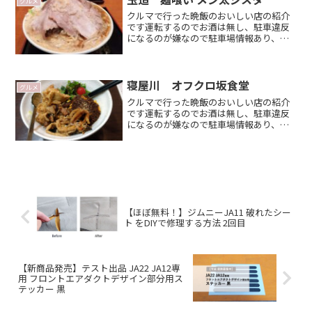
グルメ
候補のひとつになれば嬉しRead
クルマで行った晩飯のおいしい店の紹介
more．．
です運転するのでお酒は無し、駐車違反
になるのが嫌なので駐車場情報あり、平
日夜が多いです 大阪周辺、コスパの良
い店を目指して？ がポイントジムニー
で 大阪に遊びに来た時のお店選びの候補
のひとつになれば嬉しいRead more．．
寝屋川 オフクロ坂食堂
グルメ
クルマで行った晩飯のおいしい店の紹介
です運転するのでお酒は無し、駐車違反
になるのが嫌なので駐車場情報あり、平
日夜が多いです 大阪周辺、コスパの良
い店を目指して？ がポイントジムニー
などで大阪に遊びに来た時のお店選びの
候補のひとつになれば嬉しRead
more．．
【ほぼ無料！】ジムニーJA11 破れたシー
ト をDIYで修理する方法 2回目
【新商品発売】テスト出品 JA22 JA12専
用 フロントエアダクトデザイン部分用ス
テッカー 黒