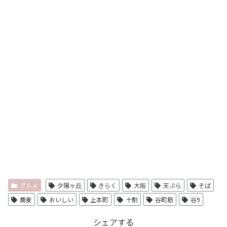
グルメ
夕陽ヶ丘
きらく
大阪
天ぷら
そば
蕎麦
おいしい
上本町
十割
谷町筋
谷9
シェアする