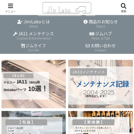
メニュー
検索
JimLaboとは
商品のお知らせ
About
Topics
JA11 メンテナンス
ジムハブ
Custom＆Maintenance
News ＆Tips
ジムライフ
お問い合わせ
Jim-life
Contact