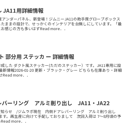
 JA11用詳細情報
手席アンダーパネル、新登場！ジムニーJA11の助手席グローブボックス
したままの設計で、せっかくのインテリアを台無しにしています。「最
感じの方も多いはずRead more．．
「ヒゲ」 リア エアダクト 部分用 ステッカ ー 詳細情報
成した ダクト風ステッカー(ただのステッカー）です。JA11専用に設
新情報2026-01-20 更新・ブラック・グレー どちらも在庫あり・詳細
ead more．．
バーリング アルミ削り出し JA11・JA22
在庫切れのお知らせ /ジムラボ現在 内側ドアレバーリング アルミ削り出し
なります。再生産に向けて手配しておりまして 次回入荷は 7～8月頃の予
ad more．．