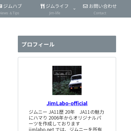
ジムハブ
ジムライフ
お問い合わせ
News ＆Tips
Jim-life
Contact
プロフィール
JimLabo-official
ジムニー JA11歴 20年 JA11の魅力
にハマり 2006年からオリジナルパ
ーツを作成しております
jimlabo.net では、ジムニーを所有