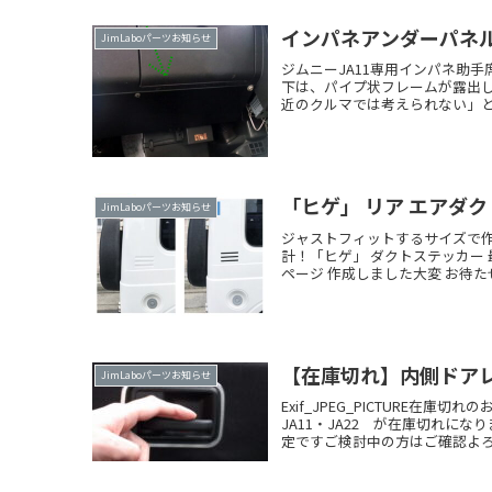
インパネアンダーパネル
JimLaboパーツお知らせ
ジムニーJA11専用インパネ助
下は、パイプ状フレームが露出
近のクルマでは考えられない」とお
JimLaboパーツお知らせ
ジャストフィットするサイズで作
計！「ヒゲ」 ダクトステッカー 最
ページ 作成しました大変 お待たせR
【在庫切れ】内側ドアレ
JimLaboパーツお知らせ
Exif_JPEG_PICTURE
JA11・JA22 が在庫切れに
定ですご検討中の方はご確認よろRe