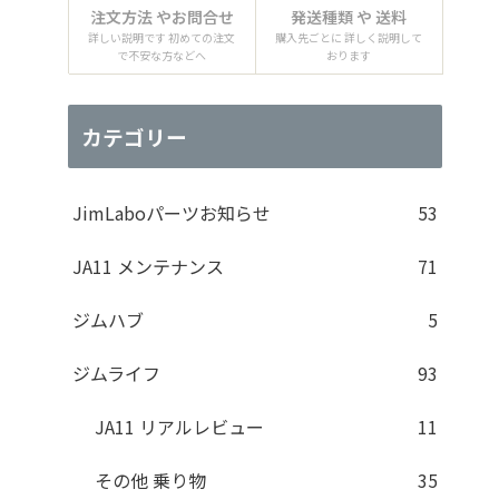
注文方法 やお問合せ
発送種類 や 送料
詳しい説明です 初めての注文
購入先ごとに 詳しく説明して
で不安な方などへ
おります
カテゴリー
JimLaboパーツお知らせ
53
JA11 メンテナンス
71
ジムハブ
5
ジムライフ
93
JA11 リアルレビュー
11
その他 乗り物
35