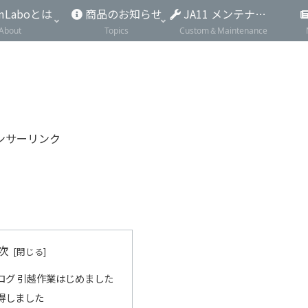
mLaboとは
商品のお知らせ
JA11 メンテナンス
About
Topics
Custom＆Maintenance
ンサーリンク
次
式ブログ 引越作業はじめました
得しました