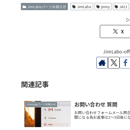
JimLaboパーツお知らせ
JimLabo
jimny
JA11
シ
X
JimLabo-o
関連記事
お問い合わせ 質問
JimLaboパーツお知らせ
お問い合わせフォームメール問合せメ
間になる為お返事は2～3日後に