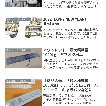
トについて 以下の通り運賃を変更させて
いただきます。一般的には 色々 値上げが
多い状況ですが 今回の変更は少し送料
がお安くなります■旧送料（変更前）：
198円（税込）■新送料（変更後）：185
2022 HAPPY NEW YEAR !
JimLaboパーツお知らせ
円（税込）Read more．．
JimLabo
2022 HAPPY NEW YEAR ! JimLabo本年も
よろしくお願いいたします。2021年12月
からWordPressに移行しましたが、内容
の整理などはまだまだでして、今年の目
標はWordPressを中心にWeb発信の最適
化です。Read more．．
アウトレット 最大積載量
JimLaboパーツお知らせ
1000kg ヤフオク出品
今回生産しました中に キズ有りのアウト
レット品が出てしまいましたのでヤフオ
クに出品しますお得な設定ですので 興味
ある方はよろしくお願いしますヤフオク
出品ページヤフオク アウトレット品
「最大積載量1000kg」アルミ削り出し
【商品入荷】「最大積載量
JimLaboパーツお知らせ
品 ハイエース Read more．．
1000kg」アルミ削り出し品 ハ
イエース キャラバンなどに
在庫が減っていました 【商品入荷】
「最大積載量1000kg」アルミ削り出し
品 が入荷いたしました。前回の生産