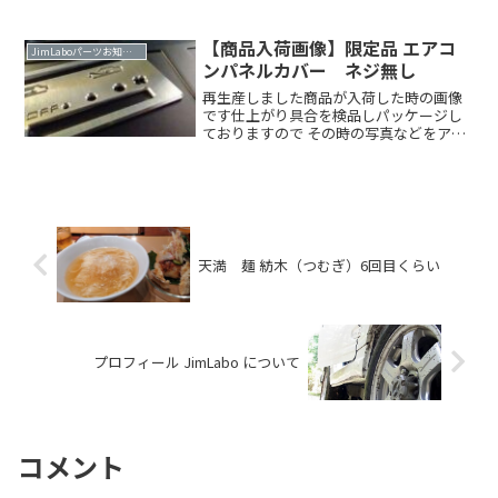
で多めに生産したので、 今回は久しぶり
の入荷でした。入荷画像 「最大積載量
1000kg」アルミ削り出し品今回もキレイ
【商品入荷画像】限定品 エアコ
JimLaboパーツお知らせ
に仕上がっておRead more．．
ンパネルカバー ネジ無し
再生産しました商品が入荷した時の画像
です仕上がり具合を検品しパッケージし
ておりますので その時の写真などをアッ
プします入荷画像 2021-12ご要望の多か
ったネジ無しバージョンを久しぶりに生
産しました今回の生産は20個ネジ無しバ
ージョンとはRead more．．
天満 麺 紡木（つむぎ）6回目くらい
プロフィール JimLabo について
コメント