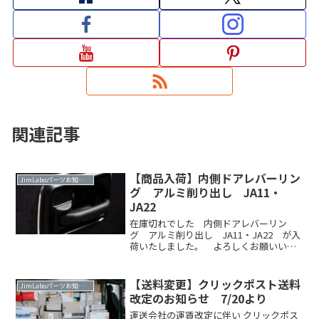
関連記事
【商品入荷】内側ドアレバーリン
JimLaboパーツお知らせ
グ アルミ削り出し JA11・
JA22
在庫切れでした 内側ドアレバーリン
グ アルミ削り出し JA11・JA22 が入
荷いたしました。 よろしくお願いいた
します。上記 WEBSHOP、ヤフオク、メ
ルカリ から購入いただけます ご検討
中の方はご確認よろしくお願いいたしま
【送料変更】クリックポスト送料
JimLaboパーツお知らせ
す
改定のお知らせ 7/20より
運送会社の運賃改定に伴い クリックポス