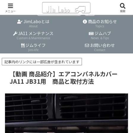
メニュー
検索
JimLaboとは
商品のお知らせ
About
Topics
JA11 メンテナンス
ジムハブ
Custom＆Maintenance
News ＆Tips
ジムライフ
お問い合わせ
Jim-life
Contact
記事内のリンクには一部広告が含まれています
【動画 商品紹介】エアコンパネルカバー
JA11 JB31用 商品と取付方法