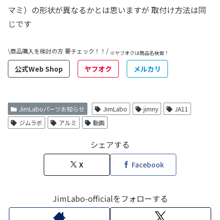
マミ）の形状が異なるかとは思いますが 取付け方法は同
じです
\商品購入を検討の方 要チェック！！/
※ヤフオクは商品名検索！
公式Web Shop
ヤフオク
メルカリ
JimLaboパーツお知らせ
JimLabo
jimny
JA11
ジムラボ
アルミ
動画
シェアする
X
Facebook
JimLabo-officialをフォローする