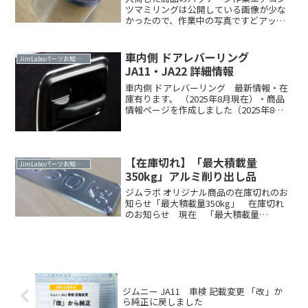
ツマミリングは公開している画像が少な
かったので、作業中の写真ですどアップ
画像取付説明書を入れてこのようなパッ
ケージで出荷します購入はこちらの公式
Webshopのページなどからできます。
車内側 ドアレバーリング
JimLaboパーツお知らせ
JIM LABO当方Read more．．
JA11・JA22 詳細情報
車内側 ドアレバーリング 最新情報・在
庫有ります。 （2025年8月現在）・商品
情報ページを作成しました（2025年8
月）・JA51（ジムニー1300）、JA71 へ
の取り付けは未確認です。これらの型式
で 取付できるかテストいただける方は、
Read more．．
【在庫切れ】「最大積載量
JimLaboパーツお知らせ
350kg」アルミ削り出し品
ジムラボ オリジナル商品の在庫切れのお
知らせ「最大積載量350kg」 在庫切れ
のお知らせ 現在 「最大積載量
350kg」アルミ削り出し品 が在庫切れ
になります再生産に向けて手配しており
ます「最大積載量350kg」 次回入荷時
期「最大積載量3Read more．．
ジムニー JA11 車検 記載変更 「改」か
ら純正に戻しました