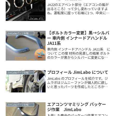
JA22のエアベント部分（エアコンの風が
出るところ）って少し変わっていますよ
ね。運転席に座って右端に1つ、中央に3
つ、助手席側の左端には無し。で 合計4か
所。 でも見ていて不思議と違和感がな
くてデザインのまとまり良いですよ
ね。 当時のカタRead more．．
【ボルトカラー変更】黒→シルバ
JimLaboパーツお知らせ
ー 車内側 インナードアハンドル
JA11系
車内側 インナードアハンドル JA11系 に
ついて この度 材料の見直しの結果 ボルト
のカラーが黒からシルバーに変更になり
ました 2024年8月出荷分より 変更にな
っております 何卒よろしくお願いいた
しますインナードアハンドル ボルトカラ
プロフィール JimLabo について
JimLaboパーツお知らせ
ーRead more．．
JimLabo のプロフィールを紹介です。ジ
ムラボはジムニーファンが個人的に欲し
いと思ったパーツを作成したところから
スタートした小さなガレージメーカー。
超小規模で運営しております。JA11用を
中心に約30アイテムのオリジナルパーツ
をラインナRead more．．
エアコンツマミリング パッケー
JimLaboパーツお知らせ
ジ作業 JimLabo
入荷した商品のパッケージ作業エアコン