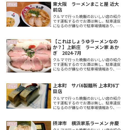
くお店選びの参考程度になRead
東大阪 ラーメンまこと屋 近大
グルメ
more．．
前店
クルマで行った晩飯のおいしい店の紹介
です運転するのでお酒は無し、駐車違反
になるのが嫌なので駐車場情報あり、平
日夜が多いです 大阪周辺、コスパの良
い店を目指して？ がポイントジムニー
で 大阪に遊びに来た時のお店選びの候補
【これはしょうゆラーメンなの
グルメ
のひとつになれば嬉しいRead more．．
か？】上新庄 ラーメン家 あか
ぎ 2024-7月
クルマで行った晩飯のおいしい店の紹介
です運転するのでお酒は無し、駐車違反
になるのが嫌なので駐車場情報あり、平
日夜が多いです ジムニーで大阪に遊び
に来た時のお店選びの候補のひとつにな
れば嬉しいです基本情報訪問日：
上本町 サバ6製麺所 上本町6丁
グルメ
2024/7/25 はじめて名Read more．．
目店
クルマで行った晩飯のおいしい店の紹介
です運転するのでお酒は無し、駐車違反
になるのが嫌なので駐車場情報あり、平
日夜が多いです 大阪周辺、コスパの良
い店を目指して？ がポイントジムニー
などで大阪に遊びに来た時のお店選びの
摂津市 横浜家系ラーメン 弁慶
グルメ
候補のひとつになれば嬉しRead
クルマで行った晩飯のおいしい店の紹介