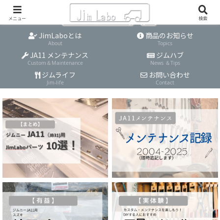
メニュー
検索
JimLaboとは
商品のお知らせ
About
Topics
JA11 メンテナンス
ジムハブ
Custom＆Maintenance
News ＆Tips
ジムライフ
お問い合わせ
Jim-life
Contact