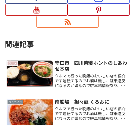
関連記事
守口市 四川麻婆ホントのしあわ
グルメ
せ本店
クルマで行った晩飯のおいしい店の紹介
です運転するのでお酒は無し、駐車違反
になるのが嫌なので駐車場情報あり、平
日夜が多いです 大阪周辺、コスパの良
い店を目指して？ がポイントジムニー
で 大阪に遊びに来た時のお店選びの候補
南船場 担々麺 くろおに
ジムライフ
のひとつになれば嬉しいRead more．．
クルマで行った晩飯のおいしい店の紹介
です運転するのでお酒は無し、駐車違反
になるのが嫌なので駐車場情報あり、平
日夜が多いかも そんなお店を紹介 大
阪周辺多いコスパの良い店が好き がポ
イントですジムニーで大阪に来た時に行