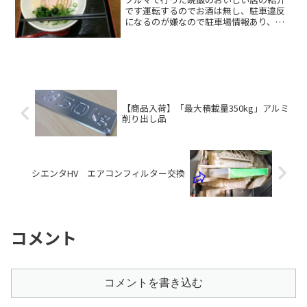
more．．
です運転するのでお酒は無し、駐車違反
になるのが嫌なので駐車場情報あり、平
日夜が多いです 大阪周辺、コスパの良
い店を目指して？ がポイントジムニー
などで大阪に遊びに来た時のお店選びの
候補のひとつになれば嬉しRead
more．．
【商品入荷】「最大積載量350kg」アルミ
削り出し品
シエンタHV エアコンフィルター交換
コメント
コメントを書き込む