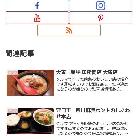
関連記事
大東 麺場 田所商店 大東店
グルメ
クルマで行った晩飯のおいしい店の紹介
です運転するのでお酒は無し、駐車違反
になるのが嫌なので駐車場情報あり、平
日夜が多いです ジムニーで 大阪に遊び
に来た時のお店選びの候補のひとつにな
れば嬉しいですみそラーメンのおいしさ
を再認識したので 今回Read more．．
守口市 四川麻婆ホントのしあわ
グルメ
せ本店
クルマで行った晩飯のおいしい店の紹介
です運転するのでお酒は無し、駐車違反
になるのが嫌なので駐車場情報あり、平