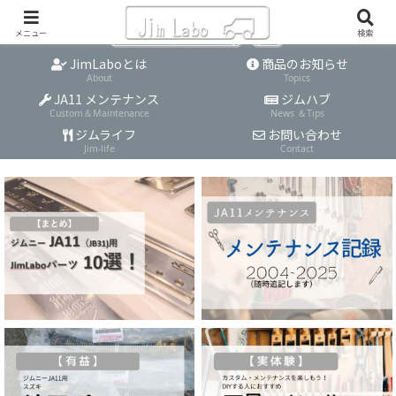
メニュー
検索
JimLaboとは
商品のお知らせ
About
Topics
JA11 メンテナンス
ジムハブ
Custom＆Maintenance
News ＆Tips
ジムライフ
お問い合わせ
Jim-life
Contact