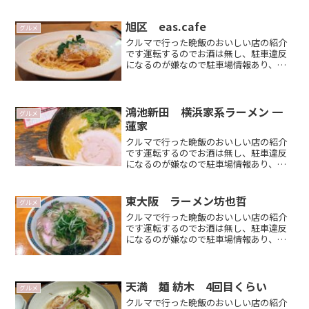
日夜が多いです 大阪周辺、コスパの良
い店を目指して？ がポイントジムニー
で 大阪に遊びに来た時のお店選びの候補
旭区 eas.cafe
グルメ
のひとつになれば嬉しいRead more．．
クルマで行った晩飯のおいしい店の紹介
です運転するのでお酒は無し、駐車違反
になるのが嫌なので駐車場情報あり、平
日夜が多いです 大阪周辺、コスパの良
い店を目指して？ がポイントジムニー
で 大阪に遊びに来た時のお店選びの候補
のひとつになれば嬉しいRead more．．
鴻池新田 横浜家系ラーメン 一
グルメ
蓮家
クルマで行った晩飯のおいしい店の紹介
です運転するのでお酒は無し、駐車違反
になるのが嫌なので駐車場情報あり、平
日夜が多いかも そんなお店を紹介 大
阪周辺多いコスパの良い店が好き がポ
イントですジムニーで大阪に来た時に行
東大阪 ラーメン坊也哲
グルメ
くお店選びの参考程度になRead
クルマで行った晩飯のおいしい店の紹介
more．．
です運転するのでお酒は無し、駐車違反
になるのが嫌なので駐車場情報あり、平
日夜が多いです 大阪周辺、コスパの良
い店を目指して？ がポイントジムニー
などで大阪に遊びに来た時のお店選びの
候補のひとつになれば嬉しRead
天満 麺 紡木 4回目くらい
グルメ
more．．
クルマで行った晩飯のおいしい店の紹介