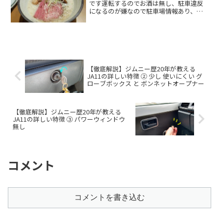
です運転するのでお酒は無し、駐車違反
になるのが嫌なので駐車場情報あり、平
日夜が多いです 大阪周辺、コスパの良
い店を目指して？ がポイントジムニー
などで大阪に遊びに来た時のお店選びの
候補のひとつになれば嬉しRead
more．．
【徹底解説】ジムニー歴20年が教える
JA11の詳しい特徴 ② 少し 使いにくい グ
ローブボックス と ボンネットオープナー
【徹底解説】ジムニー歴20年が教える
JA11の詳しい特徴 ➂ パワーウィンドウ
無し
コメント
コメントを書き込む