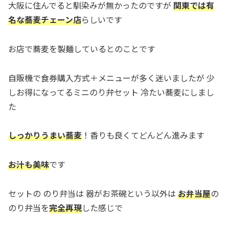
大阪に住んでると馴染みが無かったのですが
関東では有
名な蕎麦チェーン店
らしいです
お店で蕎麦を製麺しているとのことです
自販機で食券購入方式＋メニューが多く迷いましたが 少
しお得になってるミニのり弁セット 冷たい蕎麦にしまし
た
しっかりうまい蕎麦
！香りも良くてどんどん進みます
お汁も美味
です
セットの のり弁当は 器がお茶碗という以外は
お弁当屋
の
のり弁当を
完全再現
した感じで