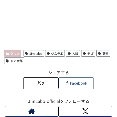
グルメ
JimLabo
ジムラボ
大阪
そば
蕎麦
ゆで太郎
シェアする
X
Facebook
JimLabo-officialをフォローする