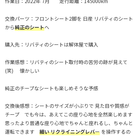
作業日：2022年 7月 走行距離：145000km
交換パーツ：フロントシート2脚を 日産 リバティのシート
から
純正のシート
へ
購入先：リバティのシートは解体屋で購入
作業感想：リバティのシート取付時の苦労の跡が見えて
(笑) 懐かしい
純正のチープなシートも楽しめそうな予感
交換後感想：シートのサイズが小ぶりで 見た目や質感が
チープ でも今は、あえてこの座り心地を全然楽しめます
思ったより普通な座り心地でちゃんと座れるし、ちゃんと
運転できます
細い リクライニングレバ
ー
を操作するの