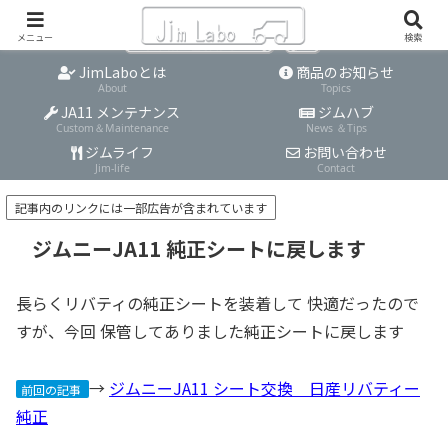
メニュー
検索
JimLaboとは
商品のお知らせ
About
Topics
JA11 メンテナンス
ジムハブ
Custom＆Maintenance
News ＆Tips
ジムライフ
お問い合わせ
Jim-life
Contact
記事内のリンクには一部広告が含まれています
ジムニーJA11 純正シートに戻します
長らくリバティの純正シートを装着して 快適だったので
すが、今回 保管してありました純正シートに戻します
→
ジムニーJA11 シート交換 日産リバティー
前回の記事
純正