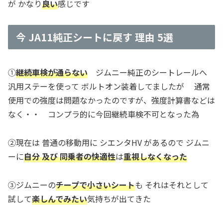
が かなり
良い
感じです
今 JA11純正シートに戻す 理由 5選
①
継続車検が通らない
ジムニー純正のシートレールへ
汎用ステーを使って ボルトオン装着してましたが 通常
使用での強度は問題なかったのですが、強度計算書などは
なく・・ コンプラ的に今回継続車検不可となった為
②現在は 普通の移動用に シエンタHV があるので ジムニ
ーに
自分 及び 同乗者の快適性
は
重視しなくなった
③ジムニーの
チープで小さいシート
も それはそれとして
試して
楽しんでみたい
気持ちが出てきた