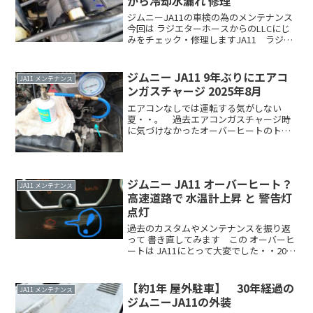
から冷却水漏れ 修理
ジムニーJA11の車検の為のメンテナンス
今回は ラジエターホースからのLLCにじ
みをチェック・修理しますJA11 ラジエ
ターホースの冷却水漏れ 修理 内容◎作
業日 距離：2022年02月 約145000km時
◎ラジエターホース交換履歴：20Read
ジムニー JA11 9年ぶりにエアコ
JA11 メンテナンス
more．．
ンガスチャージ 2025年8月
エアコンなしでは運転する気がしない
夏・・。 過去エアコンガスチャージ時
に気づけなかったオーバーヒートのトラ
ウマ。 ポータブルクーラーを車載する
作戦の失敗・・ を経て 今年（2025年）
は ガスを補充して正常動作するようなら
ガス漏れ剤を試しRead more．．
ジムニー JA11 オーバーヒート？
JA11 メンテナンス
高速道路で 水温計上昇 と 警告灯
点灯
過去のカスタムやメンテナンスを振り返
って 書き直してみます この オーバーヒ
ートは JA11にとって大変でした・・2023
年現在でも 完治しているか不安で これ以
来 まだ高速道路乗ってません(笑)ジムニ
ーJA11 水温計上昇 と 警告灯 内Read
【約1年 屋外駐車】 30年経過の
JA11 メンテナンス
more．．
ジムニーJA11の外装