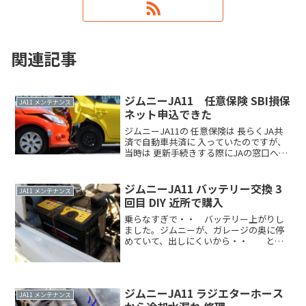
関連記事
ジムニーJA11 任意保険 SBI損保
JA11 メンテナンス
ネット申込できた
ジムニーJA11の 任意保険は 長らくJA共
済で自動車共済に 入っていたのですが、
当時は 更新手続きする際にJAの窓口へ行
く か 担当者に家に来てもらう必要があ
り、それが 平日のみということでいつも
来てもらってたんですが それもなんだか
ジムニーJA11 バッテリー交換 3
JA11 メンテナンス
申しRead more．．
回目 DIY 近所で購入
乗らなすぎで・・ バッテリー上がりし
ました。ジムニーが、ガレージの奥に停
めていて、出しにくいから・・ とか
寒いから・・ とか 移動だけなら燃費
悪いから・・ とかは言い訳ですが、6ヶ
月くらい動かしていませんでした。する
とバッテリーは完全Read more．．
ジムニーJA11 ラジエターホース
JA11 メンテナンス