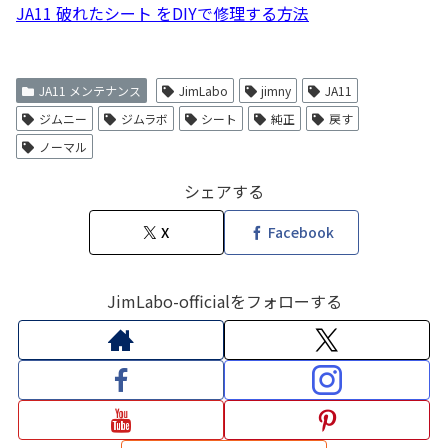
JA11 破れたシート をDIYで修理する方法
JA11 メンテナンス
JimLabo
jimny
JA11
ジムニー
ジムラボ
シート
純正
戻す
ノーマル
シェアする
X
Facebook
JimLabo-officialをフォローする