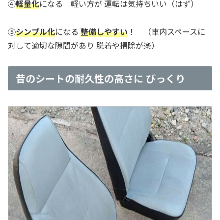
④
軽量化
になる 軽い方が 運転は気持ちいい（はず）
⑤
シンプル化
になる
整備しやすい
！ （車内スペースに
対して適切な隙間があり 脱着や掃除が楽）
昔のシートの耐久性の高さに びっくり