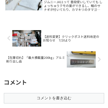
ジムニーJA11って 普段使いしていても し
ょっちゅうクモの巣ができるし、蛾のサ
ナギが付いてたり、カマキリのタマゴが
付いてたりしませんか？ たまたまウチ
の環境が畑の横だからか？ (笑) ハチの
巣は・・さすがに今まで無いかったけ
ど、そういや昔Read more．．
【送料変更】クリックポスト送料改定の
お知らせ 7/20より
【在庫切れ】「最大積載量200kg」アルミ
削り出し品
コメント
コメントを書き込む