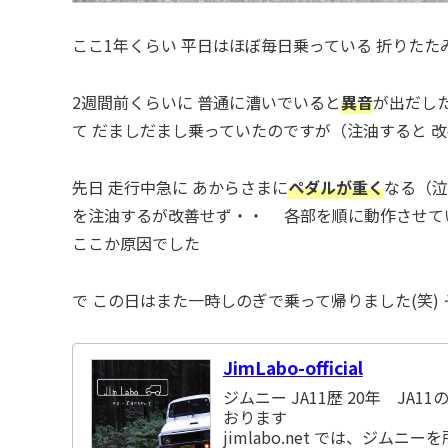
ここ1年くらい 平日はほぼ毎日乗っている 折りたた
2週間前くらいに 普通に漕いでいると
異音
が出だし
て だましだまし乗っていたのですが（注油すると 
先日 走行中急に あからさまに
ペダルが重く
なる（泣
を注油するが改善せず・・ 各部を順に動作させて
ここか原因でした
で この日はまた一時しのぎで乗って帰りました(笑)
JimLabo-official
ジムニー JA11歴 20年 JA
おります
jimlabo.net では、ジ