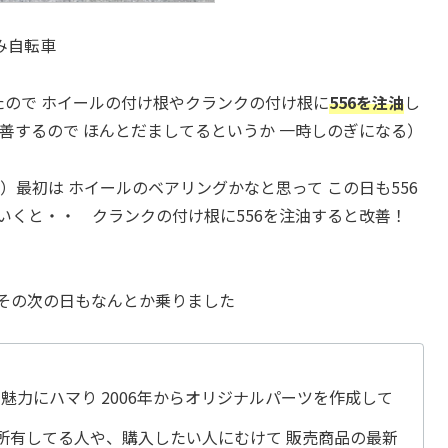
み自転車
たので ホイールの付け根やクランクの付け根に
556を注油
し
改善するので ほんとだましてるというか 一時しのぎになる）
）最初は ホイールのベアリングかなと思って この日も556
いくと・・ クランクの付け根に556を注油すると改善！
 その次の日もなんとか乗りました
11の魅力にハマり 2006年からオリジナルパーツを作成して
ムニーを所有してる人や、購入したい人にむけて 販売商品の最新