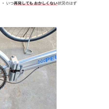
・ いつ
再発しても おかしくない
状況のはず